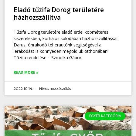
Eladó tűzifa Dorog területére
házhozszállítva
Tűzifa Dorog területére eladó erdei köbméteres
kiszerelésben, körhálós kalodában házhozszállítással.
Darus, önrakodó teherautónk segítségével a
lerakodást is könnyedén megoldjuk otthonában!
Tűzifa rendelése – Szmolka Gábor:
READ MORE »
2022.10.14.
Nincs hozzászólás
EGYÉB KATEGÓRIA