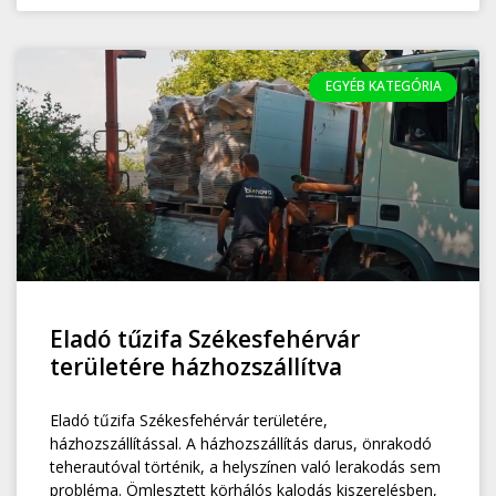
EGYÉB KATEGÓRIA
Eladó tűzifa Székesfehérvár
területére házhozszállítva
Eladó tűzifa Székesfehérvár területére,
házhozszállítással. A házhozszállítás darus, önrakodó
teherautóval történik, a helyszínen való lerakodás sem
probléma. Ömlesztett körhálós kalodás kiszerelésben,