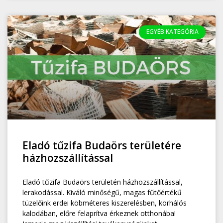
EGYÉB KATEGÓRIA
Eladó tűzifa Budaörs területére
házhozszállítással
Eladó tűzifa Budaörs területén házhozszállítással,
lerakodással. Kiváló minőségű, magas fűtőértékű
tüzelőink erdei köbméteres kiszerelésben, körhálós
kalodában, előre felaprítva érkeznek otthonába!