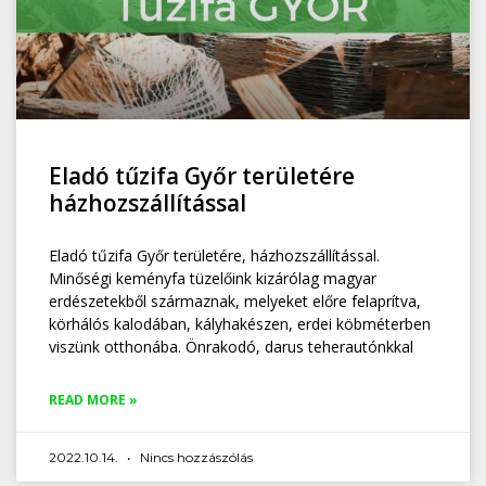
Eladó tűzifa Győr területére
házhozszállítással
Eladó tűzifa Győr területére, házhozszállítással.
Minőségi keményfa tüzelőink kizárólag magyar
erdészetekből származnak, melyeket előre felaprítva,
körhálós kalodában, kályhakészen, erdei köbméterben
viszünk otthonába. Önrakodó, darus teherautónkkal
READ MORE »
2022.10.14.
Nincs hozzászólás