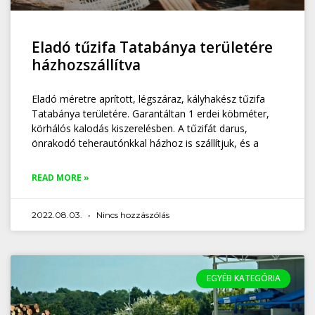
Eladó tűzifa Tatabánya területére
házhozszállítva
Eladó méretre aprított, légszáraz, kályhakész tűzifa
Tatabánya területére. Garantáltan 1 erdei köbméter,
körhálós kalodás kiszerelésben. A tűzifát darus,
önrakodó teherautónkkal házhoz is szállítjuk, és a
READ MORE »
2022.08.03.
Nincs hozzászólás
EGYÉB KATEGÓRIA