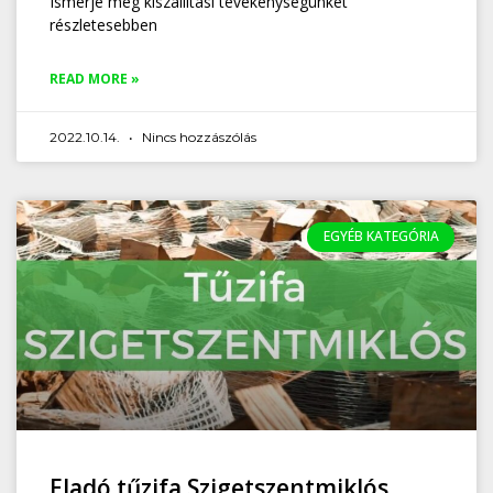
Ismerje meg kiszállítási tevékenységünket
részletesebben
READ MORE »
2022.10.14.
Nincs hozzászólás
EGYÉB KATEGÓRIA
Eladó tűzifa Szigetszentmiklós