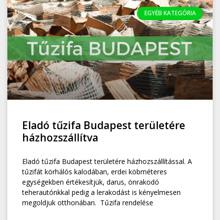
EGYÉB KATEGÓRIA
Eladó tűzifa Budapest területére
házhozszállítva
Eladó tűzifa Budapest területére házhozszállítással. A
tűzifát körhálós kalodában, erdei köbméteres
egységekben értékesítjük, darus, önrakodó
teherautónkkal pedig a lerakodást is kényelmesen
megoldjuk otthonában. Tűzifa rendelése