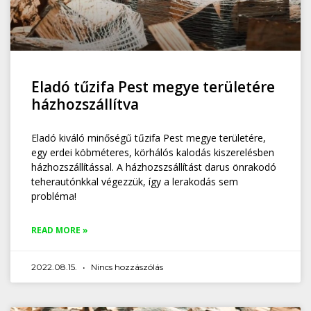
Eladó tűzifa Pest megye területére
házhozszállítva
Eladó kiváló minőségű tűzifa Pest megye területére,
egy erdei köbméteres, körhálós kalodás kiszerelésben
házhozszállítással. A házhozszsállítást darus önrakodó
teherautónkkal végezzük, így a lerakodás sem
probléma!
READ MORE »
2022.08.15.
Nincs hozzászólás