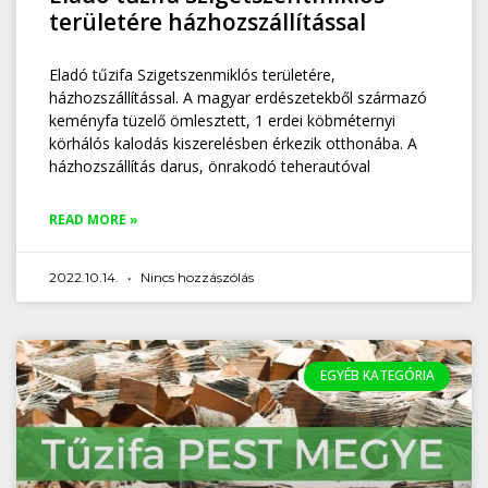
területére házhozszállítással
Eladó tűzifa Szigetszenmiklós területére,
házhozszállítással. A magyar erdészetekből származó
keményfa tüzelő ömlesztett, 1 erdei köbméternyi
körhálós kalodás kiszerelésben érkezik otthonába. A
házhozszállítás darus, önrakodó teherautóval
READ MORE »
2022.10.14.
Nincs hozzászólás
EGYÉB KATEGÓRIA