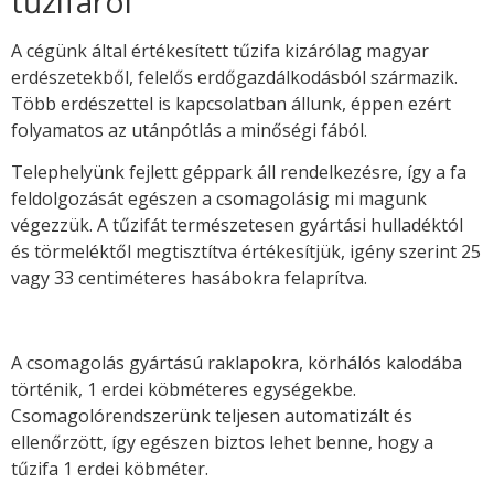
tűzifáról
A cégünk által értékesített tűzifa kizárólag magyar
erdészetekből, felelős erdőgazdálkodásból származik.
Több erdészettel is kapcsolatban állunk, éppen ezért
folyamatos az utánpótlás a minőségi fából.
Telephelyünk fejlett géppark áll rendelkezésre, így a fa
feldolgozását egészen a csomagolásig mi magunk
végezzük. A tűzifát természetesen gyártási hulladéktól
és törmeléktől megtisztítva értékesítjük, igény szerint 25
vagy 33 centiméteres hasábokra felaprítva.
A csomagolás gyártású raklapokra, körhálós kalodába
történik, 1 erdei köbméteres egységekbe.
Csomagolórendszerünk teljesen automatizált és
ellenőrzött, így egészen biztos lehet benne, hogy a
tűzifa 1 erdei köbméter.