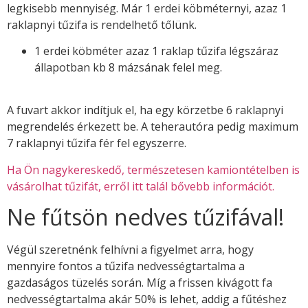
legkisebb mennyiség. Már 1 erdei köbméternyi, azaz 1
raklapnyi tűzifa is rendelhető tőlünk.
1 erdei köbméter azaz 1 raklap tűzifa légszáraz
állapotban kb 8 mázsának felel meg.
A fuvart akkor indítjuk el, ha egy körzetbe 6 raklapnyi
megrendelés érkezett be. A teherautóra pedig maximum
7 raklapnyi tűzifa fér fel egyszerre.
Ha Ön nagykereskedő, természetesen kamiontételben is
vásárolhat tűzifát, erről itt talál bővebb információt.
Ne fűtsön nedves tűzifával!
Végül szeretnénk felhívni a figyelmet arra, hogy
mennyire fontos a tűzifa nedvességtartalma a
gazdaságos tüzelés során. Míg a frissen kivágott fa
nedvességtartalma akár 50% is lehet, addig a fűtéshez