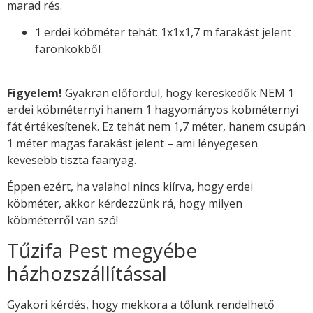
marad rés.
1 erdei köbméter tehát: 1x1x1,7 m farakást jelent
farönkökből
Figyelem!
Gyakran előfordul, hogy kereskedők NEM 1
erdei köbméternyi hanem 1 hagyományos köbméternyi
fát értékesítenek. Ez tehát nem 1,7 méter, hanem csupán
1 méter magas farakást jelent – ami lényegesen
kevesebb tiszta faanyag.
Éppen ezért, ha valahol nincs kiírva, hogy erdei
köbméter, akkor kérdezzünk rá, hogy milyen
köbméterről van szó!
Tűzifa Pest megyébe
házhozszállítással
Gyakori kérdés, hogy mekkora a tőlünk rendelhető