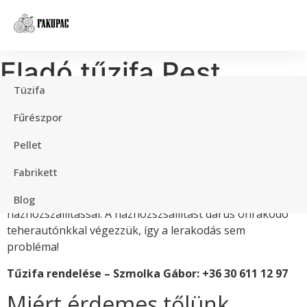
Eladó tűzifa Pest
Tüzifa
megye területére
Fűrészpor
házhozszállítva
Pellet
Fabrikett
Eladó kiváló minőségű tűzifa Pest megye területére, egy
erdei köbméteres, körhálós kalodás kiszerelésben
Blog
házhozszállítással. A házhozszsállítást darus önrakodó
teherautónkkal végezzük, így a lerakodás sem
probléma!
Tűzifa rendelése – Szmolka Gábor: +36 30 611 12 97
Miért érdemes tőlünk