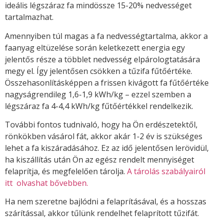
ideális légszáraz fa mindössze 15-20% nedvességet
tartalmazhat.
Amennyiben túl magas a fa nedvességtartalma, akkor a
faanyag eltüzelése során keletkezett energia egy
jelentős része a többlet nedvesség elpárologtatására
megy el. Így jelentősen csökken a tűzifa fűtőértéke.
Összehasonlításképpen a frissen kivágott fa fűtőértéke
nagyságrendileg 1,6-1,9 kWh/kg – ezzel szemben a
légszáraz fa 4-4,4 kWh/kg fűtőértékkel rendelkezik.
További fontos tudnivaló, hogy ha Ön erdészetektől,
rönkökben vásárol fát, akkor akár 1-2 év is szükséges
lehet a fa kiszáradásához. Ez az idő jelentősen lerövidül,
ha kiszállítás után Ön az egész rendelt mennyiséget
felaprítja, és megfelelően tárolja.
A tárolás szabályairól
itt olvashat bővebben.
Ha nem szeretne bajlódni a felaprításával, és a hosszas
szárítással, akkor tűlünk rendelhet felaprított tűzifát.