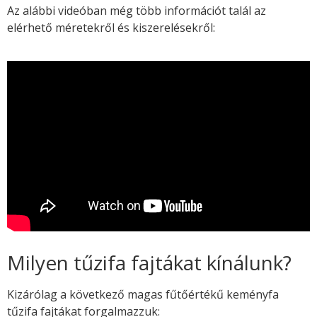
Az alábbi videóban még több információt talál az
elérhető méretekről és kiszerelésekről:
Milyen tűzifa fajtákat kínálunk?
Kizárólag a következő magas fűtőértékű keményfa
tűzifa fajtákat forgalmazzuk: