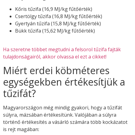
Kőris tűzifa (16,9 MJ/kg fűtőérték)
Csertölgy tűzifa (16,8 MJ/kg fűtőérték)
Gyertyán tűzifa (15,8 MJ/kg fűtőérték)
Bükk tűzifa (15,62 MJ/kg fűtőérték)
Ha szeretne többet megtudni a felsorol tűzifa fajták
tulajdonságairól, akkor olvassa el ezt a cikket!
Miért erdei köbméteres
egységekben értékesítjük a
tűzifát?
Magyarországon még mindig gyakori, hogy a tűzifát
súlyra, mázsában értékesítünk. Valójában a súlyra
történő értékesítés a vásárló számára több kockázatot
is rejt magában: