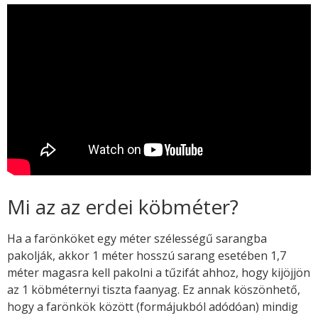
Mi az az erdei köbméter?
Ha a farönköket egy méter szélességű sarangba
pakolják, akkor 1 méter hosszú sarang esetében 1,7
méter magasra kell pakolni a tűzifát ahhoz, hogy kijöjjön
az 1 köbméternyi tiszta faanyag. Ez annak köszönhető,
hogy a farönkök között (formájukból adódóan) mindig