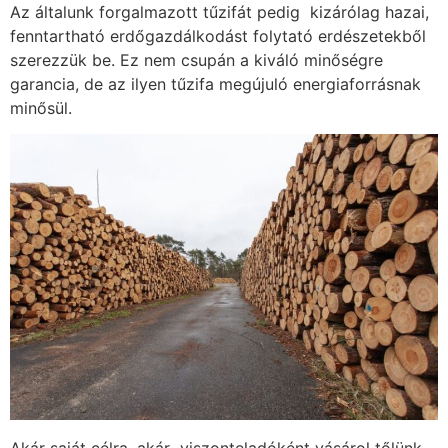
Az általunk forgalmazott tűzifát pedig kizárólag hazai,
fenntartható erdőgazdálkodást folytató erdészetekből
szerezzük be. Ez nem csupán a kiváló minőségre
garancia, de az ilyen tűzifa megújuló energiaforrásnak
minősül.
Akár saját célra, akár viszonteladóként vásárol tőlünk