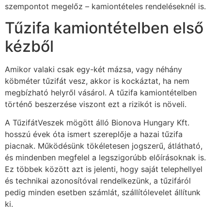
szempontot megelőz – kamiontételes rendeléseknél is.
Tűzifa kamiontételben első
kézből
Amikor valaki csak egy-két mázsa, vagy néhány
köbméter tűzifát vesz, akkor is kockáztat, ha nem
megbízható helyről vásárol. A tűzifa kamiontételben
történő beszerzése viszont ezt a rizikót is növeli.
A TűzifátVeszek mögött álló Bionova Hungary Kft.
hosszú évek óta ismert szereplője a hazai tűzifa
piacnak. Működésünk tökéletesen jogszerű, átlátható,
és mindenben megfelel a legszigorúbb előírásoknak is.
Ez többek között azt is jelenti, hogy saját telephellyel
és technikai azonosítóval rendelkezünk, a tűzifáról
pedig minden esetben számlát, szállítólevelet állítunk
ki.