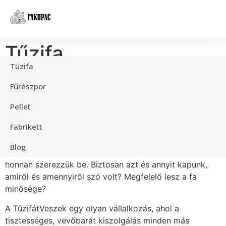
Tűzifa
Tüzifa
kamiontételben:
Fűrészpor
prémium minőség,
Pellet
kiváló ár-érték arány
Fabrikett
Blog
A tűzifa vásárlása bizalmi kérdés is, ezért nem mindegy,
honnan szerezzük be. Biztosan azt és annyit kapunk,
amiről és amennyiről szó volt? Megfelelő lesz a fa
minősége?
A TűzifátVeszek egy olyan vállalkozás, ahol a
tisztességes, vevőbarát kiszolgálás minden más