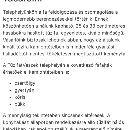
Telephelyünkön a fa feldolgozása és csomagolása a
legmodernebb berendezésekkel történik. Ennek
köszönhetően a nálunk kapható, 25 és 33 centiméteres
hasábokra hasított tűzifa egyenletes, kiváló minőségű.
Vásárlóink biztosak lehetnek abban, hogy az általunk
kínált tűzifa kamiontételben is mindenféle gyártási
hulladéktól mentes, tökéletesen megtisztított keményfa.
A TűzifátVeszek telephelyén a következő fafajták
érhetőek el kamiontételben is:
csertölgy
gyertyán
kőris
bükk
A mennyiség tekintetében sincsenek eltérések. A
konyhakész állapotban rendelkezésre álló tűzifát hálós
kalodában, raklapokon szállítjuk a megrendelő címére.