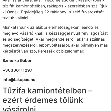
tűzifát kamiontételben, raklapos kiszerelésben szállítjuk
ki Önnek. Egyidejűleg 22 raklapnyi tűzelő fuvarozását
tudjuk vállalni.
Munkatársunk az alábbi elérhetőségeken leendő és
meglévő vásárlóiknak is készséggel nyújt felvilágosítást
és ad segítséget. Akár megrendelésről, akár a szállítás
megszervezéséről, lebonyolításáról, akár bármilyen más
kérdésről van szó, keressék őt bizalommal:
Szmolka Gábor
+
36306111297
info@fakupac.hu
Tűzifa kamiontételben –
ezért érdemes tőlünk
vásárolni