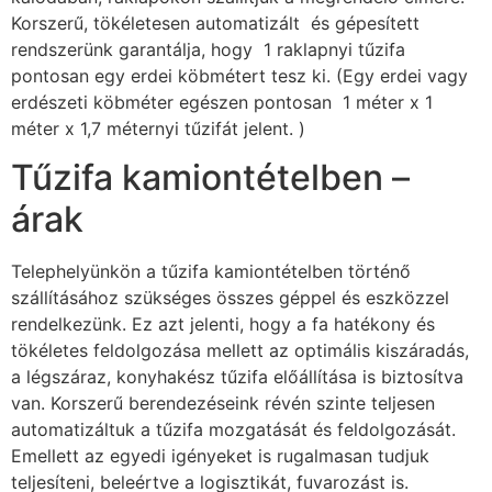
Korszerű, tökéletesen automatizált és gépesített
rendszerünk garantálja, hogy 1 raklapnyi tűzifa
pontosan egy erdei köbmétert tesz ki. (Egy erdei vagy
erdészeti köbméter egészen pontosan 1 méter x 1
méter x 1,7 méternyi tűzifát jelent. )
Tűzifa kamiontételben –
árak
Telephelyünkön a tűzifa kamiontételben történő
szállításához szükséges összes géppel és eszközzel
rendelkezünk. Ez azt jelenti, hogy a fa hatékony és
tökéletes feldolgozása mellett az optimális kiszáradás,
a légszáraz, konyhakész tűzifa előállítása is biztosítva
van. Korszerű berendezéseink révén szinte teljesen
automatizáltuk a tűzifa mozgatását és feldolgozását.
Emellett az egyedi igényeket is rugalmasan tudjuk
teljesíteni, beleértve a logisztikát, fuvarozást is.