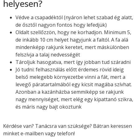
helyesen?
Védve a csapadéktól (nyáron lehet szabad ég alatt,
de ősztől nagyon fontos hogy lefedjük)
Oldalt szellőzzön, hogy ne korhadjon. Minimum 5,
de inkább 10 cm helyet hagyjunk a faltól. A fa alá
mindenképp rakjunk keretet, mert máskülönben
felszívja a talaj nedvességét
Tároljuk hasogatva, mert így jobban tud száradni
Jó tudni: felhasználás előtt érdemes rövid ideig
belső melegebb környezetbe vinni a fát, mert a
levegő páratartalmából egy kicsit magába szívhat.
Azonban a kazánházba semmiképp se rakjunk
nagy mennyiséget, mert elég egy kipattanó szikra,
és máris nagy bajt okoztunk
Kérdése van? Tanácsra van szüksége? Bátran keressen
minket e-mailben vagy telefon!