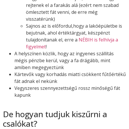
rejtenek el a farakás alá (ezért nem szabad
ömlesztett fát venni, de erre még
visszatérünk)
Sajnos az is előfordul,hogy a lakóépületbe is
bejutnak, ahol értéktárgyat, készpénzt
tulajdonítanak el, erre a
NÉBIH is felhívja a
figyelmet
!
A helyszínen közlik, hogy az ingyenes szállítás
mégis pénzbe kerül, vagy a fa drágább, mint
amiben megegyeztünk
Kártevők vagy korhadás miatti csökkent fűtőértékű
fát adnak el nekünk
Vegyszeres szennyezettségű rossz minőségű fát
kapunk
De hogyan tudjuk kiszűrni a
csalókat?