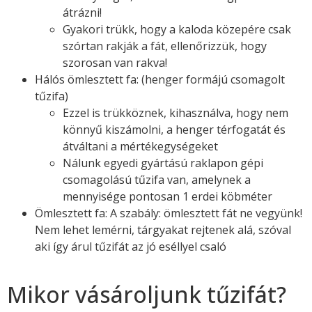
átrázni!
Gyakori trükk, hogy a kaloda közepére csak
szórtan rakják a fát, ellenőrizzük, hogy
szorosan van rakva!
Hálós ömlesztett fa: (henger formájú csomagolt
tűzifa)
Ezzel is trükköznek, kihasználva, hogy nem
könnyű kiszámolni, a henger térfogatát és
átváltani a mértékegységeket
Nálunk egyedi gyártású raklapon gépi
csomagolású tűzifa van, amelynek a
mennyisége pontosan 1 erdei köbméter
Ömlesztett fa: A szabály: ömlesztett fát ne vegyünk!
Nem lehet lemérni, tárgyakat rejtenek alá, szóval
aki így árul tűzifát az jó eséllyel csaló
Mikor vásároljunk tűzifát?