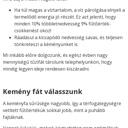
Ha túl magas a víztartalom, a víz párolgása elnyeli a
termelődő energia jó részét. Ez azt jelenti, hogy
minden 10% többletnedvesség 9% fűtőérték-
csökkenést okoz!
Ráadásul a kicsapódó nedvesség savas, és teljesen
tönkreteszi a kéményünket is
Mi inkább előre dolgozunk, és egész évben nagy
mennyiségű tűzifát tárolunk telephelyünkön, hogy
mindig legyen ideje rendesen kiszáradni.
Kemény fát válasszunk
A keményfa sűrűsége nagyobb, így a térfogategységre
vetített fűtőértékük sokkal jobb, mint a puhább
fajtáknak.