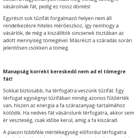
vásárolnak fát, pedig ez rossz döntés!
Egyrészt sok tűzifát forgalmazó helyen nem áll
rendelkezésre hiteles mérőeszköz, így nemhogy a
vásárlók, de még a kiszállítók sincsenek tisztában az
adott mennyiség tömegével. Másrészt a száradás során
jelentősen csökken a tömeg.
Manapság korrekt kereskedő nem ad el tömegre
fát!
Sokkal biztosabb, ha térfogatra veszünk tűzifát. Egy
térfogat egységnyi tűzifában mindig azonos fűtőérték
van, hiszen az energia a fa szárazanyag-tartalmához
kötődik. Ha nedves fát vásárolunk térfogatra, akkor sem
ér veszteség, csak időbe kerül, amíg a fa kiszárad.
A piacon többféle mértékegység előfordul térfogatra