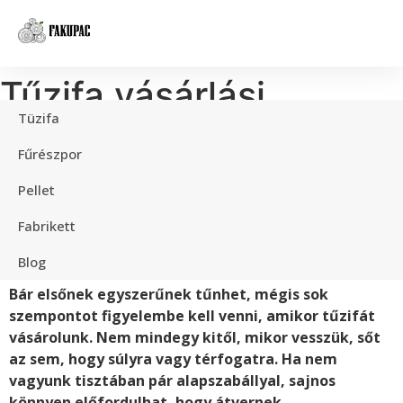
Tűzifa vásárlási
Tüzifa
tanácsok – hogyan
Fűrészpor
vásároljunk jó
Pellet
minőségű tűzifát?
Fabrikett
Blog
Bár elsőnek egyszerűnek tűnhet, mégis sok
szempontot figyelembe kell venni, amikor tűzifát
vásárolunk. Nem mindegy kitől, mikor vesszük, sőt
az sem, hogy súlyra vagy térfogatra. Ha nem
vagyunk tisztában pár alapszabállyal, sajnos
könnyen előfordulhat, hogy átvernek.