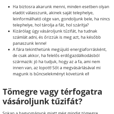
Ha biztosra akarunk menni, minden esetben olyan
eladót válasszunk, akinek saját telephelye,
leinformálható cége van, gondoljunk bele, ha nincs
telephelye, hol tárolja a fát, hol szárítja?
Kizárólag úgy vásároljunk tűzifát, ha tudnak
számlát adni, és őrizzük is meg azt, ha később
panaszunk lenne!
A fára tekinthetünk megújuló energiaforrásként,
de csak akkor, ha felelős erdőgazdálkodásból
származik: jó ha tudjuk, hogy az a fa, ami nem
innen van, az lopott! Sőt a megvásárlásával mi
magunk is bűncselekményt követünk el!
Tömegre vagy térfogatra
vásároljunk tűzifát?
Sokan a hagyományok miatt még mindig tömegre