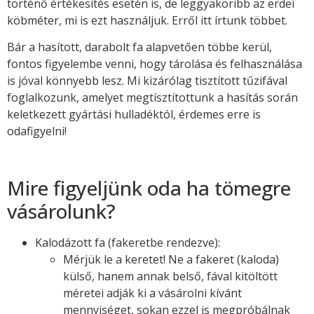
történő értékesítés esetén is, de leggyakoribb az erdei
köbméter, mi is ezt használjuk. Erről itt írtunk többet.
Bár a hasított, darabolt fa alapvetően többe kerül,
fontos figyelembe venni, hogy tárolása és felhasználása
is jóval könnyebb lesz. Mi kizárólag tisztított tűzifával
foglalkozunk, amelyet megtísztítottunk a hasítás során
keletkezett gyártási hulladéktól, érdemes erre is
odafigyelni!
Mire figyeljünk oda ha tömegre
vásárolunk?
Kalodázott fa (fakeretbe rendezve):
Mérjük le a keretet! Ne a fakeret (kaloda)
külső, hanem annak belső, fával kitöltött
méretei adják ki a vásárolni kívánt
mennyiséget, sokan ezzel is megpróbálnak