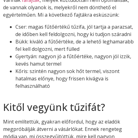
Vannak
fafajták
, melyek köztudottan nem optimálisak,
de vannak olyanok is, melyekről nem dönthető el
egyértelműen. Mi a következő fajtákra esküszünk:
Cser: magas fűtőértékű tűzifa, jól tartja a parazsat,
de időben kell feldolgozni, hogy ki tudjon száradni
Bükk: kiváló a fűtőértéke, de a lehető leghamarabb
fel kell dolgozni, mert fülled
Gyertyán: nagyon jó a fűtőértéke, nagyon jól izzik,
kevés hamut termel
Kőris: szintén nagyon sok hőt termel, viszont
hatalmas előnye, hogy frissen kivágva is
felhasználható
Kitől vegyünk tűzifát?
Mint említettük, gyakran előfordul, hogy az eladók
megpróbálják átverni a vásárlókat. Ennek rengeteg
módja van, mi összegyűjtöttük, mire kell nagyon