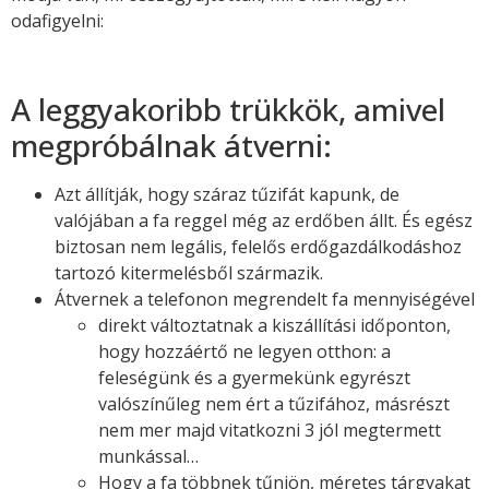
odafigyelni:
A leggyakoribb trükkök, amivel
megpróbálnak átverni:
Azt állítják, hogy száraz tűzifát kapunk, de
valójában a fa reggel még az erdőben állt. És egész
biztosan nem legális, felelős erdőgazdálkodáshoz
tartozó kitermelésből származik.
Átvernek a telefonon megrendelt fa mennyiségével
direkt változtatnak a kiszállítási időponton,
hogy hozzáértő ne legyen otthon: a
feleségünk és a gyermekünk egyrészt
valószínűleg nem ért a tűzifához, másrészt
nem mer majd vitatkozni 3 jól megtermett
munkással…
Hogy a fa többnek tűnjön, méretes tárgyakat