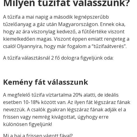
Milyen tűzifát válasszunk?
A tűzifa a mai napig a második legnépszerűbb
tűzelőanyag a gáz után Magyarországon. Ennek oka,
hogy az ára viszonylag kedvező, a fűtőértéke viszont
kiemelkedően magas. Viszont éppen emiatt rengeteg a
csaló! Olyannyira, hogy már fogalom a “tűzifaátverés”.
A tűzifa választásnál 2 fő dologra figyeljünk oda:
Kemény fát válasszunk
A megfelelő tűzifa víztartalma 20% alatti, de ideális
esetben 10-18% között van. Az ilyen fát légszáraz fának
nevezzük. A csalók gyakran légszáraz fának adják el a
frissen vagy nemrég kivágottat, úgyhogy erre
különösen figyeljünk!
Mi a baj a frissen vágott fával?